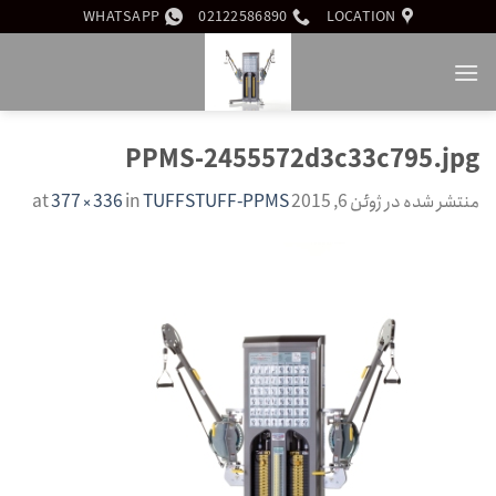
Ski
WHATSAPP
02122586890
LOCATION
t
conten
PPMS-2455572d3c33c795.jpg
منتشر شده در
ژوئن 6, 2015
at
TUFFSTUFF-PPMS
in
377 × 336