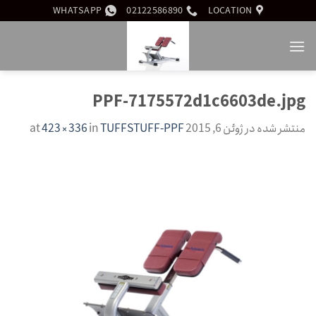
Ski
WHATSAPP
02122586890
LOCATION
t
conten
PPF-7175572d1c6603de.jpg
منتشر شده در
ژوئن 6, 2015
at
TUFFSTUFF-PPF
in
423 × 336