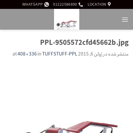
Ski
WHATSAPP
02122586890
LOCATION
t
conten
PPL-9505572cfd45662b.jpg
منتشر شده در
ژوئن 6, 2015
at
TUFFSTUFF-PPL
in
408 × 336