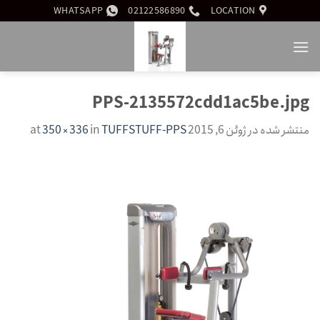
Ski
WHATSAPP
02122586890
LOCATION
t
conten
PPS-2135572cdd1ac5be.jpg
منتشر شده در
ژوئن 6, 2015
at
TUFFSTUFF-PPS
in
350 × 336