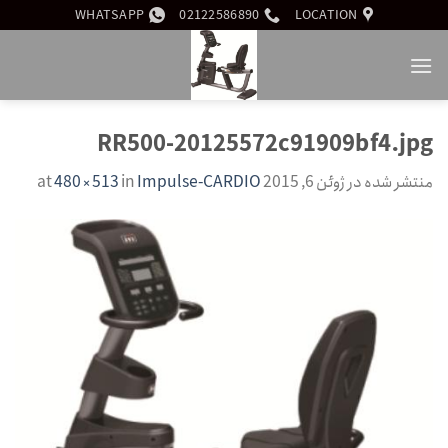
Ski
WHATSAPP
02122586890
LOCATION
t
conten
RR500-20125572c91909bf4.jpg
منتشر شده در
ژوئن 6, 2015
at
Impulse-CARDIO
in
480 × 513