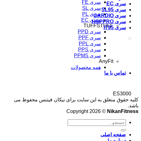
سری FE
سری EC
سری SL
سری SL95
سری PL
سری CARDIO
سری EC
سری HSPPRO
TUFFSTUFF
سری IT95
سری PPD
سری PPF
سری PPL
سری PPS
سری PPMS
AnyFit
همه محصولات
تماس با ما
ES3000
کلیه حقوق متعلق به این سایت برای نیکان فیتنس محفوظ می
باشد.
Copyright 2026 ©
NikanFitness
صفحه اصلی
درباره ما