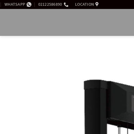
WHATSAPP
02122586890
LOCATION