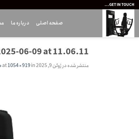
Ski
GET IN TOUCH...
t
conten
صفحه اصلی
درباره ما
مح
025-06-09 at 11.06.11
منتشر شده در
ژوئن 9, 2025
at
in
1054 × 919
ص